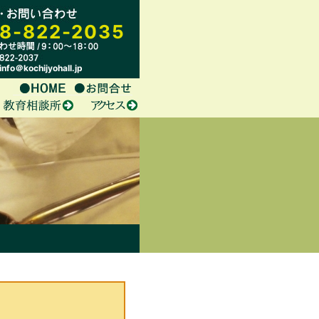
8-822-2035
nfo＠kochijyohall.jp