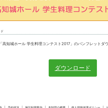
ード
「高知城ホール 学生料理コンテスト2017」のパンフレットダ
ダウンロード
内
|
予約状況
|
施設利用案内
|
本財団の概要
|
個人情報保護ポリシー
|