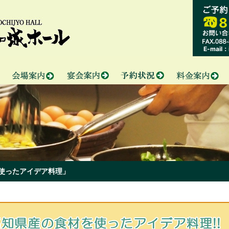
08
E-mail：i
使ったアイデア料理」