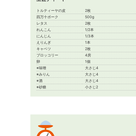
トルティーヤの皮
2枚
四万十ポーク
500g
レタス
2枚
れんこん
1/2本
にんじん
1/3本
えりんぎ
1本
キャベツ
2枚
ブロッコリー
4房
卵
1個
※味噌
大さじ4
※みりん
大さじ4
※酒
大さじ4
※砂糖
小さじ2