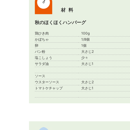
材料
秋のほくほくハンバーグ
鶏ひき肉
100g
かぼちゃ
1/8個
卵
1個
パン粉
大さじ2
塩こしょう
少々
サラダ油
大さじ1
ソース
ウスターソース
大さじ2
トマトケチャップ
大さじ1