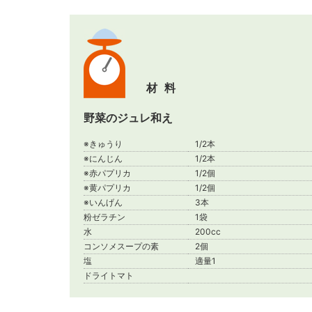
材料
野菜のジュレ和え
※きゅうり
1/2本
※にんじん
1/2本
※赤パプリカ
1/2個
※黄パプリカ
1/2個
※いんげん
3本
粉ゼラチン
1袋
水
200cc
コンソメスープの素
2個
塩
適量1
ドライトマト