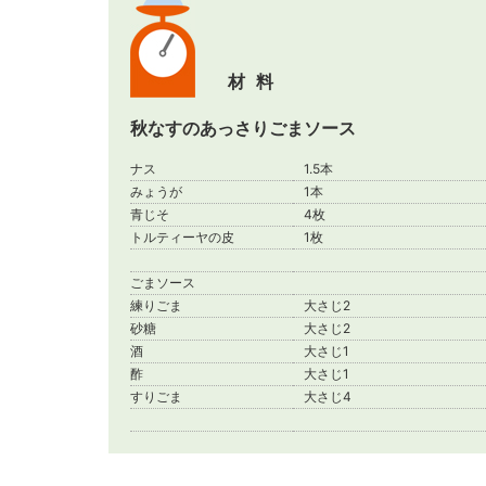
材料
秋なすのあっさりごまソース
ナス
1.5本
みょうが
1本
青じそ
4枚
トルティーヤの皮
1枚
ごまソース
練りごま
大さじ2
砂糖
大さじ2
酒
大さじ1
酢
大さじ1
すりごま
大さじ4